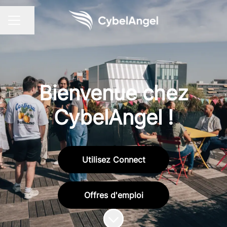
Partager la page
MENU CARRIÈRE
Bienvenue chez
CybelAngel !
Utilisez Connect
Offres d'emploi
Faire défiler jusqu'au contenu